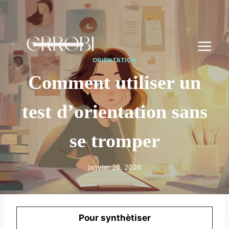
Aller
au
contenu
ORIENTATION
Comment utiliser un
test d’orientation sans
se tromper
janvier 26, 2026
Pour synthètiser